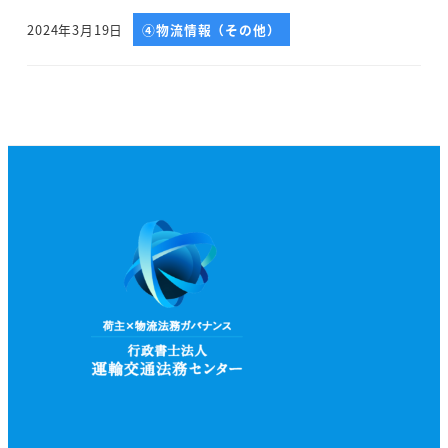
2024年3月19日
④物流情報（その他）
投稿日
投
稿
の
ペ
ー
ジ
送
り