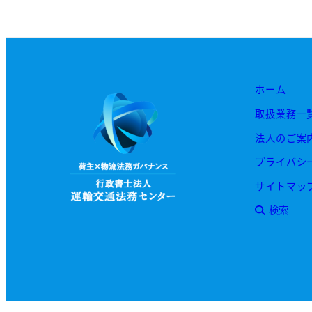
投
稿
の
ホーム
ペ
取扱業務一
ー
法人のご案
ジ
プライバシ
送
サイトマッ
検索
り