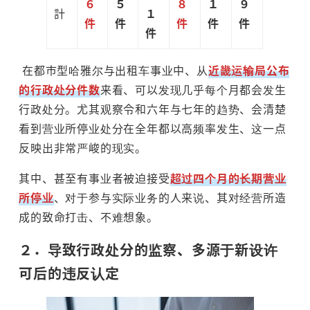
６
５
８
１
９
計
１
件
件
件
件
件
件
在都市型哈雅尔与出租车事业中、从
近畿运输局公布
的行政处分件数
来看、可以发现几乎每个月都会发生
行政处分。尤其观察令和六年与七年的趋势、会清楚
看到营业所停业处分在全年都以高频率发生、这一点
反映出非常严峻的现实。
其中、甚至有事业者被迫接受
超过四个月的长期营业
所停业
、对于参与实际业务的人来说、其对经营所造
成的致命打击、不难想象。
２．导致行政处分的监察、多源于新设许
可后的违反认定