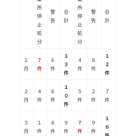
所
所
警
合
警
合
停
停
告
計
告
計
止
止
処
処
分
分
１
１
１
７
６
４
８
３
２
月
件
件
件
件
件
件
１
２
４
６
５
２
７
０
月
件
件
件
件
件
件
１
３
１
８
９
７
９
６
月
件
件
件
件
件
件