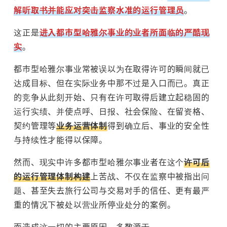
解听取书并能应对突击监察水准的运行管理员
。
这正是
进入都市型哈雅尔事业的业者所面临的严酷现
实
。
都市型哈雅尔事业常被误以为在取得许可的瞬间就已
达成目标、但在实际业务中那不过是入口而已。真正
的竞争从此刻开始、只有在许可取得后建立起稳固的
运行实绩、并使点呼、日报、社会保险、在留资格、
契约管理等
业务运营体制
得到确立后、事业的安全性
与持续性才能得以保障。
然而、现实中许多都市型哈雅尔事业者在这个
许可后
的运行管理体制构建
上苦战、不仅在监察中被指出问
题、甚至失去旅行公司与交易对手的信任、更有最严
重的情况下被处以营业所停业处分的案例。
而造成这一切的主要原因、多数源于