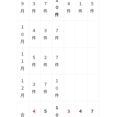
９
３
７
４
１
５
０
月
件
件
件
件
件
件
１
４
３
７
０
件
件
件
月
１
５
２
７
１
件
件
件
月
１
１
３
７
２
０
件
件
月
件
１
４
５
３
４
７
合
０