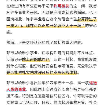
在经过所有审查后终于迎来
许可核发
的这一刻、我想
对许多事业者来说、无疑是充满成就感的瞬间。也正
因为如此、许多事业者在这个阶段会产生
总算跨过了
一座大山、现在可以正式开始营业大干一场了
的安心
感。
然而、正是这种认识构成了最初的重大陷阱。
都市型哈雅尔事业、在取得许可的瞬间并不是终点、
反而只是
站上起跑线而已
。从这一刻起、事业能发展
到什么程度、能否维持安全性与可信度、完全取决于
是否能够扎实构建许可后的业务运营体制
。
都市型哈雅尔与出租车和包车巴士一样、是一项
运送
人员的事业
、因此国土交通省的监察与指导每年都更
加严格。特别是在近畿运输局辖区内、许可取得后的
监察重点包括点呼、日報、健康起因事故对策、社会