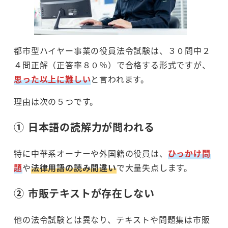
都市型ハイヤー事業の役員法令試験は、３０問中２
４問正解（正答率８０％）で合格する形式ですが、
思った以上に難しい
と言われます。
理由は次の５つです。
① 日本語の読解力が問われる
特に中華系オーナーや外国籍の役員は、
ひっかけ問
題
や
法律用語の読み間違い
で大量失点します。
② 市販テキストが存在しない
他の法令試験とは異なり、テキストや問題集は市販