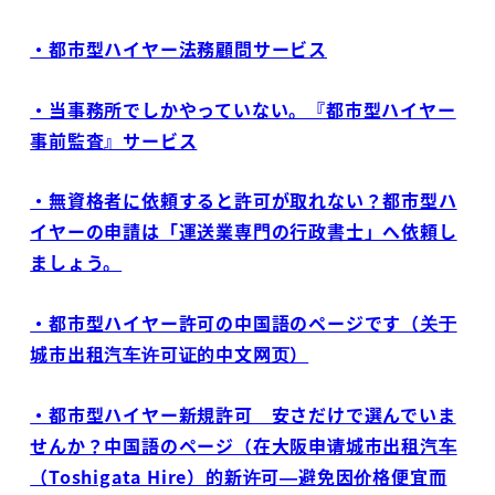
・都市型ハイヤー法務顧問サービス
・当事務所でしかやっていない。『都市型ハイヤー
事前監査』サービス
・無資格者に依頼すると許可が取れない？都市型ハ
イヤーの申請は「運送業専門の行政書士」へ依頼し
ましょう。
・都市型ハイヤー許可の中国語のページです（关于
城市出租汽车许可证的中文网页）
・都市型ハイヤー新規許可 安さだけで選んでいま
せんか？中国語のページ（在大阪申请城市出租汽车
（Toshigata Hire）的新许可—避免因价格便宜而