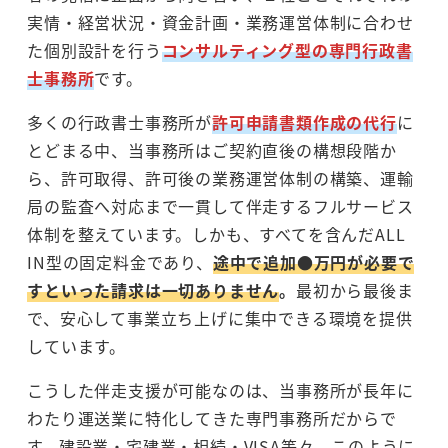
実情・経営状況・資金計画・業務運営体制に合わせ
た個別設計を行う
コンサルティング型の専門行政書
士事務所
です。
多くの行政書士事務所が
許可申請書類作成の代行
に
とどまる中、当事務所はご契約直後の構想段階か
ら、許可取得、許可後の業務運営体制の構築、運輸
局の監査へ対応まで一貫して伴走するフルサービス
体制を整えています。しかも、すべてを含んだALL
IN型の固定料金であり、
途中で追加●万円が必要で
すといった請求は一切ありません
。
最初から最後ま
で、安心して事業立ち上げに集中できる環境を提供
しています。
こうした伴走支援が可能なのは、当事務所が長年に
わたり運送業に特化してきた専門事務所だからで
す。建設業・宅建業・相続・VISA等々、このように