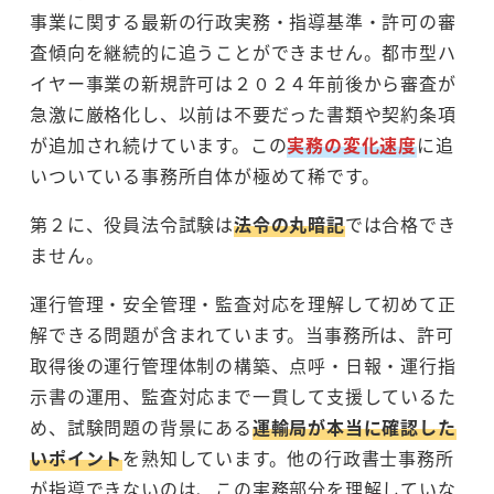
事業に関する最新の行政実務・指導基準・許可の審
査傾向を継続的に追うことができません。都市型ハ
イヤー事業の新規許可は２０２４年前後から審査が
急激に厳格化し、以前は不要だった書類や契約条項
が追加され続けています。この
実務の変化速度
に追
いついている事務所自体が極めて稀です。
第２に、役員法令試験は
法令の丸暗記
では合格でき
ません。
運行管理・安全管理・監査対応を理解して初めて正
解できる問題が含まれています。当事務所は、許可
取得後の運行管理体制の構築、点呼・日報・運行指
示書の運用、監査対応まで一貫して支援しているた
め、試験問題の背景にある
運輸局が本当に確認した
いポイント
を熟知しています。他の行政書士事務所
が指導できないのは、この実務部分を理解していな