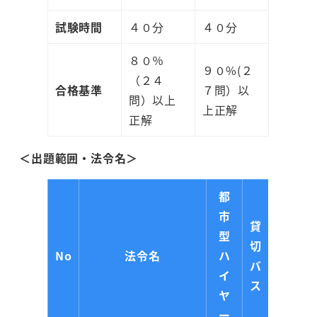
試験時間
４０分
４０分
８０％
９０%(２
（２４
合格基準
７問）以
問）以上
上正解
正解
＜出題範囲・法令名＞
都
市
貸
型
切
No
法令名
ハ
バ
イ
ス
ヤ
ー