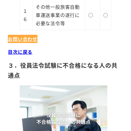
その他一般旅客自動
１
車運送事業の遂行に
○
○
６
必要な法令等
お問い合わせ
目次に戻る
３．役員法令試験に不合格になる人の共
通点