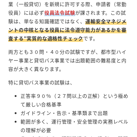
業（一般貸切）を新規に許可する際、申請者（常勤
役員）には必ず
役員法令試験
が課されます。この試
験は、単なる知識確認ではなく、
運輸安全マネジメ
ントの中核となる役員に法令遵守能力があるかを審
査する“実質的な適格性チェック
です。
両方とも３０問・４０分の試験ですが、都市型ハイ
ヤー事業と貸切バス事業では出題範囲の難易度と内
容が大きく異なります。
特に貸切バス事業の試験は、
正答率９０％（２７問以上の正解）という極め
て厳しい合格基準
ガイドライン・告示・基準類まで出題
範囲が多く、運行管理・安全管理の実務レベル
の理解が必要