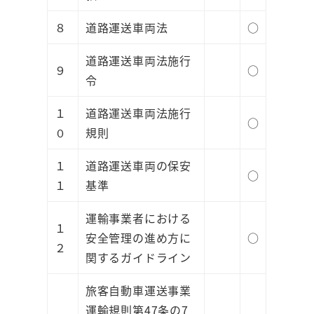
８
道路運送車両法
○
道路運送車両法施行
９
○
令
１
道路運送車両法施行
○
０
規則
１
道路運送車両の保安
○
１
基準
運輸事業者における
１
安全管理の進め方に
○
２
関するガイドライン
旅客自動車運送事業
運輸規則第47条の7