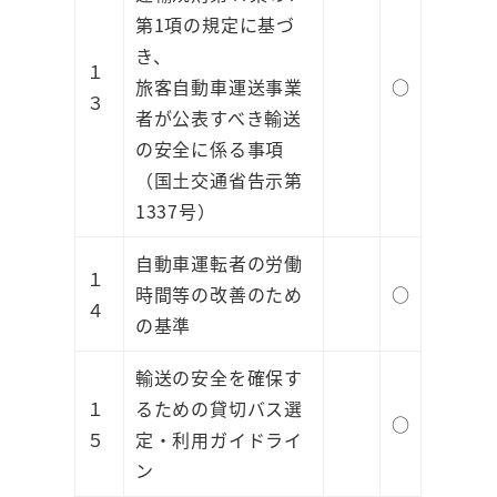
第1項の規定に基づ
き、
１
旅客自動車運送事業
○
３
者が公表すべき輸送
の安全に係る事項
（国土交通省告示第
1337号）
自動車運転者の労働
１
時間等の改善のため
○
４
の基準
輸送の安全を確保す
１
るための貸切バス選
○
５
定・利用ガイドライ
ン