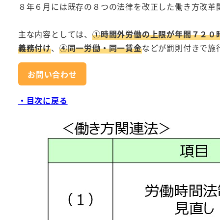
８年６月には既存の８つの法律を改正した働き方改革
主な内容としては、
①時間外労働の上限が年間７２０
義務付け
、
④同一労働・同一賃金
などが罰則付きで施
お問い合わせ
・目次に戻る