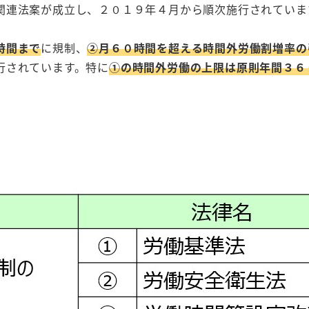
関連法案が成立し、２０１９年４月から順次施行されていま
時間まで
に規制、
②月６０時間を超える時間外労働割増率の
行されています。特に
①の時間外労働の上限は原則年間３６