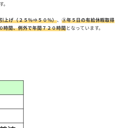
す。
引上げ（２５％⇒５０％）
、
③年５日の有給休暇取得
０時間、例外で年間７２０時間
となっています。