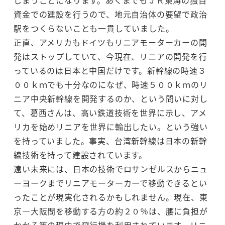
しまうことになります。あくまでもＪＲ東海の独自
資金での建設を行うので、地元自治体の要望で政治
駅をつくらないことも一貫していました。
正直、アメリカもドイツもリニアモーターカーの開
発はストップしていて、今現在、リニアの開発を行
っているのは日本と中国だけです。新幹線の時速３
００ｋｍでも十分なのになぜ、時速５００ｋｍのリ
ニア中央新幹線を開発するのか、という問いに対し
て、葛西さんは、高い鉄道技術を世界に示し、アメ
リカを始めリニアを世界に輸出したい。という強い
を持っていました。事実、台湾新幹線は日本の新幹
線技術を持って建設されています。
遠い未来には、日本の技術でロサンゼルスからニュ
ーヨークまでリニアモーターカーで移動できるとい
ったことが現実化されるかもしれません。現在、東
京―大阪間を移動する方の約２０％は、腰に負担が