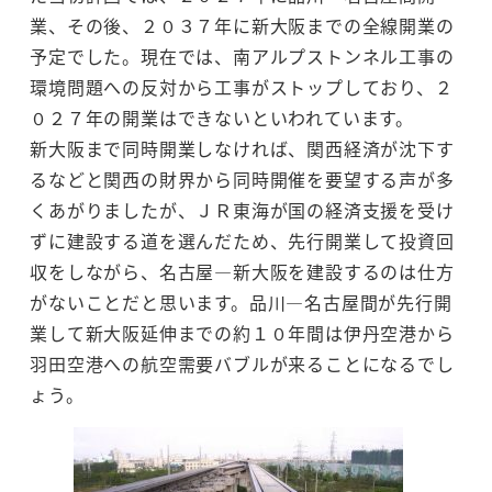
業、その後、２０３７年に新大阪までの全線開業の
予定でした。現在では、南アルプストンネル工事の
環境問題への反対から工事がストップしており、２
０２７年の開業はできないといわれています。
新大阪まで同時開業しなければ、関西経済が沈下す
るなどと関西の財界から同時開催を要望する声が多
くあがりましたが、ＪＲ東海が国の経済支援を受け
ずに建設する道を選んだため、先行開業して投資回
収をしながら、名古屋―新大阪を建設するのは仕方
がないことだと思います。品川―名古屋間が先行開
業して新大阪延伸までの約１０年間は伊丹空港から
羽田空港への航空需要バブルが来ることになるでし
ょう。