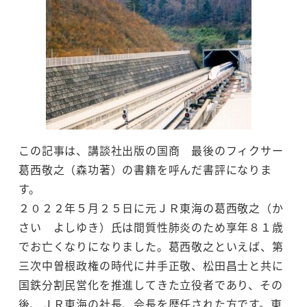
この記事は、講談社出版の国商 最後のフィクサー
葛西敬之（森功著）の書籍を呼んだ書評になりま
す。
２０２２年５月２５日に元ＪＲ東海の葛西敬之（か
さい よしゆき）氏は間質性肺炎のため享年８１歳
でお亡くなりになりました。葛西敬之といえば、第
三次中曽根政権の時代に井手正敬、松田昌士と共に
国鉄分割民営化を推進してきた立役者であり、その
後、ＪＲ東海の社長、会長を歴任された方です。東