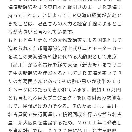
海道新幹線をＪＲ東日本と綱引きの末、ＪＲ東海に
持ってこれたことによってＪＲ東海の経営が安定で
きたことは、葛西さんの人力と経営手腕によるとこ
ろが大きいと言われています。
もともと金丸信などの大物政治家による国策として
進められてた超電導磁気浮上式リニアモーターカー
を現在の東海道新幹線に代わる大動脈として東京
（品川）から名古屋を経て大阪（新大阪）までリニ
ア中央新幹線を建設するとしてＪＲ東海を率いてき
たのが葛西さんであってその熱い思いが後半の１０
０ページにわたって書かれています。総額１０兆円
とも言われる巨大プロジェクトを国の財政投融資な
しで、民間だけの力でやる。そのためには、品川―
名古屋間で先行開業して投資回収を行いながら名古
屋―新大阪間を建設するため、２０１１年に発表し
た当初計画では、２０２７年に品川―名古屋間開