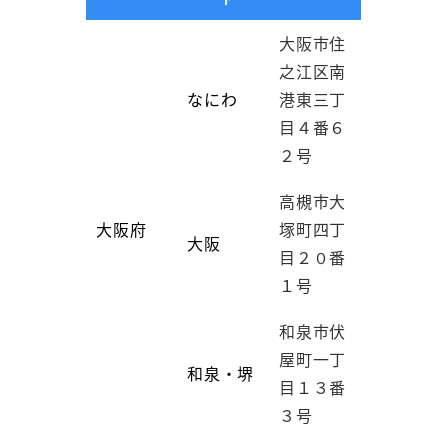
大阪市住
之江区南
なにわ
港東三丁
目４番６
２号
高槻市大
大阪府
塚町四丁
大阪
目２０番
１号
和泉市伏
屋町一丁
和泉・堺
目１３番
３号