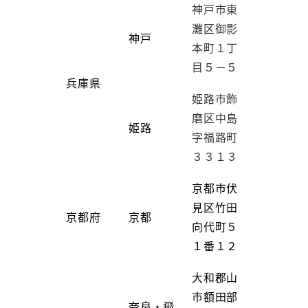
神戸市東
灘区御影
神戸
本町１丁
目５－５
兵庫県
姫路市飾
磨区中島
姫路
字福路町
３３１３
京都市伏
見区竹田
京都府
京都
向代町５
１番１２
大和郡山
市額田部
奈良・飛