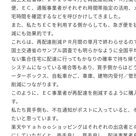
便、ＥＣ、通販事業者がそれぞれ時間帯指定の活用、
宅時間を確認するなどを呼びかけしてきました。
また、私たちＥＣを利用する側からしても、急ぎ便を
減にも効果的です。
これらは、再配達削減ＰＲ月間の単月で終わらせるの
国土交通省のサンプル調査でも明らかなように全国平
ない集合住宅に配達に行ってもかなりの確率で持ち帰
システムになっている場合等もあり、買手側からはど
ーターボックス、自転車かご、車庫、建物内受付／管
削減につながります。
このように、ＥＣ事業者が再配達を削減するように購
す。
私たち買手側も、不在通知がポストに入っていると、
たいと思っています。
楽天やＹａｈｏｏショッピングはそれぞれの出店者と
にしていただくと、売手良し、買手良し、配送事業者