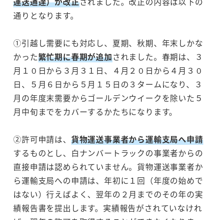
運送通達）が改正
されました。改正の内容は以下の
通りとなります。
①引越し需要にも対応し、夏期、秋期、年末しかな
かった
繁忙期に春期が追加
されました。春期は、３
月１０日から３月３１日、４月２０日から４月３０
日、５月６日から５月１５日の３タームになり、３
月の年度末需要からゴールデンウイークを除いた５
月中旬までをカバーするかたちになります。
②許可申請は、
貨物運送事業者から運輸支局へ申請
するものとし、白ナンバートラックの事業者からの
直接申請は認められていません。貨物運送事業者か
ら運輸支局への申請は、年初に１回（年度の始めで
はない）行えばよく、翌年の２月までのその年の実
績報告書を提出します。実績報告がされていなけれ