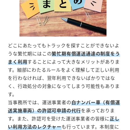
どこにあたってもトラックを探すことができないよ
うな繁忙期にはこの
繁忙期有償運送通達の制度をう
まく利用
することによって大きなメリットがありま
す。細部にわたるルールをよく理解して正しい利用
を行わなければ、翌年利用できないばかりではな
く、行政処分の対象になってしまう可能性もありま
す。
当事務所では、運送事業者の
白ナンバー車（有償運
送実施車両）の許認可申請の代行
を承っておりま
す。また、許認可を受けた運送事業者の皆様に
正し
い利用方法のレクチャー
も行っています。本制度に