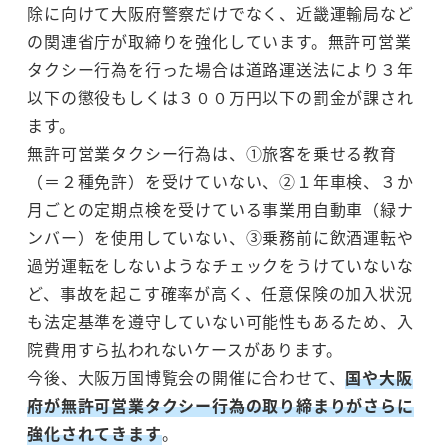
除に向けて大阪府警察だけでなく、近畿運輸局など
の関連省庁が取締りを強化しています。無許可営業
タクシー行為を行った場合は道路運送法により３年
以下の懲役もしくは３００万円以下の罰金が課され
ます。
無許可営業タクシー行為は、①旅客を乗せる教育
（＝２種免許）を受けていない、②１年車検、３か
月ごとの定期点検を受けている事業用自動車（緑ナ
ンバー）を使用していない、③乗務前に飲酒運転や
過労運転をしないようなチェックをうけていないな
ど、事故を起こす確率が高く、任意保険の加入状況
も法定基準を遵守していない可能性もあるため、入
院費用すら払われないケースがあります。
今後、大阪万国博覧会の開催に合わせて、
国や大阪
府が無許可営業タクシー行為の取り締まりがさらに
強化されてきます
。