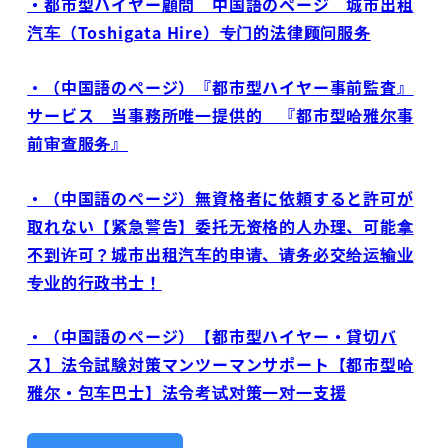
・都市型ハイヤー顧問 中国語のページ 城市出租
汽车（Toshigata Hire）专门的法律顾问服务
・（中国語のぺージ）『都市型ハイヤー事前監査』
サービス 当事務所唯一提供的 『都市型哈雅尔事
前审查服务』
・（中国語のぺージ）無資格者に依頼すると許可が
取れない【紧急警告】委托无资格的人办理、可能拿
不到许可？城市出租汽车的申请、请务必交给运输业
专业的行政书士！
・（中国語のぺージ）【都市型ハイヤー・貸切バ
ス】法令試験対策マンツーマンサポート【都市型哈
雅尔・包车巴士】法令考试对策一对一支援