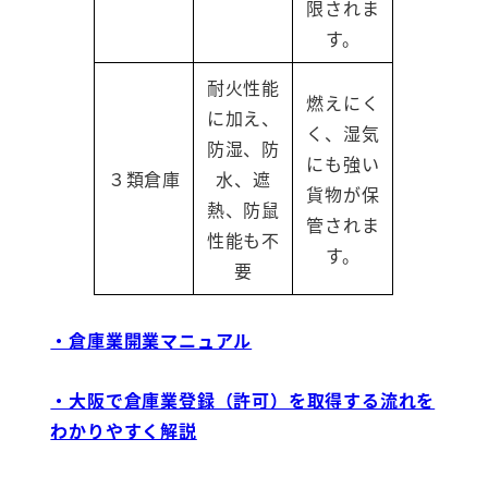
限されま
す。
耐火性能
燃えにく
に加え、
く、湿気
防湿、防
にも強い
３類倉庫
水、遮
貨物が保
熱、防鼠
管されま
性能も不
す。
要
・倉庫業開業マニュアル
・大阪で倉庫業登録（許可）を取得する流れを
わかりやすく解説