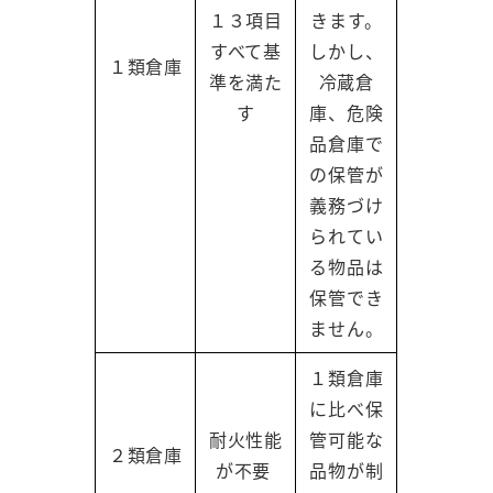
１３項目
きます。
すべて基
しかし、
１類倉庫
準を満た
冷蔵倉
す
庫、危険
品倉庫で
の保管が
義務づけ
られてい
る物品は
保管でき
ません。
１類倉庫
に比べ保
耐火性能
管可能な
２類倉庫
が不要
品物が制